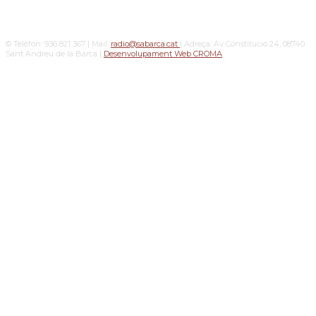
© Telèfon: 936 821 367 | Mail:
radio@sabarca.cat
| Adreça: Av Constitució 24, 08740
Sant Andreu de la Barca |
Desenvolupament Web CROMA