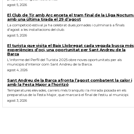
agost 5, 2026
El Club de Tir amb Arc enceta el tram final de la Lliga Nocturn
amb una última tirada el 29 d’agost
La competició estival ja ha celebrat dues jornades i culminarà a finals
d'agost a les instal·lacions del club.
agost 5, 2026
El turista que visita el Baix Llobregat cada vegada busca més
experiències d’oci, una oportunitat per Sant Andreu de la
Barca
L'informe del Perfil del Turista 2025 obre noves oportunitats per als
municipis d'interior com Sant Andreu de la Barca.
agost 4, 2026
Sant Andreu de la Barca afronta l’agost combatent la calor i
amb la Festa Major a l’horitzó
Temperatures elevades, carrers més tranquils i la mirada posada en els
preparatius de la Festa Major, que marcarà el final de l'estiu al municipi.
agost 3, 2026