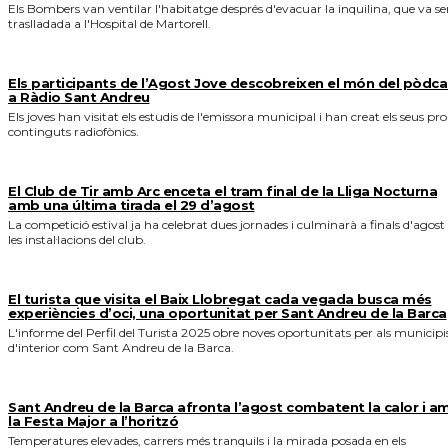
Els Bombers van ventilar l'habitatge després d'evacuar la inquilina, que va se
traslladada a l'Hospital de Martorell.
Els participants de l’Agost Jove descobreixen el món del pòdca
a Ràdio Sant Andreu
Els joves han visitat els estudis de l'emissora municipal i han creat els seus pro
continguts radiofònics.
El Club de Tir amb Arc enceta el tram final de la Lliga Nocturna
amb una última tirada el 29 d’agost
La competició estival ja ha celebrat dues jornades i culminarà a finals d'agost
les instal·lacions del club.
El turista que visita el Baix Llobregat cada vegada busca més
experiències d’oci, una oportunitat per Sant Andreu de la Barca
L'informe del Perfil del Turista 2025 obre noves oportunitats per als municipi
d'interior com Sant Andreu de la Barca.
Sant Andreu de la Barca afronta l’agost combatent la calor i a
la Festa Major a l’horitzó
Temperatures elevades, carrers més tranquils i la mirada posada en els