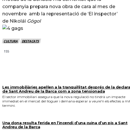
companyia prepara nova obra de cara al mes de
novembre amb la representació de ‘El inspector’
de Nikolái
Gógol
CULTURA
DESTACATS
155
MÉS NOTICIES
Les immobiliàries apel·len a la tranquil·litat després de la declar
de Sant Andreu de la Barca com a zona tensionada
El sector immobiliari assegura que la nova regulació no tindrà un impacte
immediat en el mercat del lloguer i demana esperar a veure'n els efectes a mi
termini.
Una dona resulta ferida en l’incendi d’una cuina d’un pis a Sant
Andreu de la Barca