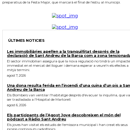
preparatius de la Festa Major, que marcarà el final de l'estiu al municipi.
ÚLTIMES NOTICIES
Les immobiliàries apel·len a la tranquil·litat després de la
declaració de Sant Andreu de la Barca com a zona tensionad
El sector immobiliari assegura que la nova regulació no tindrà un impacte
immediat en el mercat del lloguer i demana esperar a veure'n els efectes a
mitjà termini.
agost 7, 2026
Una dona resulta ferida en l’incendi d’una cuina d’un pis a Sa
Andreu de la Barca
Els Bombers van ventilar l'habitatge després d'evacuar la inquilina, que va
ser traslladada a l'Hospital de Martorell.
agost 6, 2026
Els participants de l’Agost Jove descobreixen el món del
pòdcast a Ràdio Sant Andreu
Els joves han visitat els estudis de l'emissora municipal i han creat els seus
propis continguts radiofònics.