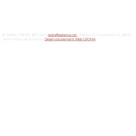
© Telèfon: 936 821 367 | Mail:
radio@sabarca.cat
| Adreça: Av Constitució 24, 08740
Sant Andreu de la Barca |
Desenvolupament Web CROMA