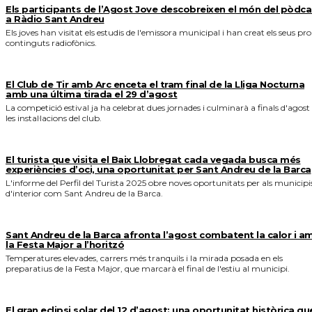
Els participants de l’Agost Jove descobreixen el món del pòdca
a Ràdio Sant Andreu
Els joves han visitat els estudis de l'emissora municipal i han creat els seus pro
continguts radiofònics.
El Club de Tir amb Arc enceta el tram final de la Lliga Nocturna
amb una última tirada el 29 d’agost
La competició estival ja ha celebrat dues jornades i culminarà a finals d'agost
les instal·lacions del club.
El turista que visita el Baix Llobregat cada vegada busca més
experiències d’oci, una oportunitat per Sant Andreu de la Barca
L'informe del Perfil del Turista 2025 obre noves oportunitats per als municipi
d'interior com Sant Andreu de la Barca.
Sant Andreu de la Barca afronta l’agost combatent la calor i a
la Festa Major a l’horitzó
Temperatures elevades, carrers més tranquils i la mirada posada en els
preparatius de la Festa Major, que marcarà el final de l'estiu al municipi.
El gran eclipsi solar del 12 d’agost: una oportunitat històrica qu