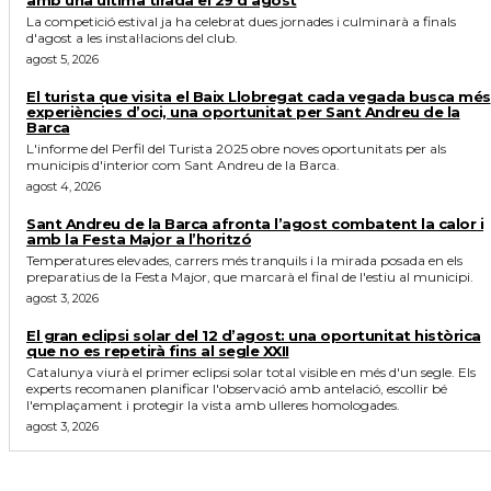
La competició estival ja ha celebrat dues jornades i culminarà a finals
d'agost a les instal·lacions del club.
agost 5, 2026
El turista que visita el Baix Llobregat cada vegada busca més
experiències d’oci, una oportunitat per Sant Andreu de la
Barca
L'informe del Perfil del Turista 2025 obre noves oportunitats per als
municipis d'interior com Sant Andreu de la Barca.
agost 4, 2026
Sant Andreu de la Barca afronta l’agost combatent la calor i
amb la Festa Major a l’horitzó
Temperatures elevades, carrers més tranquils i la mirada posada en els
preparatius de la Festa Major, que marcarà el final de l'estiu al municipi.
agost 3, 2026
El gran eclipsi solar del 12 d’agost: una oportunitat històrica
que no es repetirà fins al segle XXII
Catalunya viurà el primer eclipsi solar total visible en més d'un segle. Els
experts recomanen planificar l'observació amb antelació, escollir bé
l'emplaçament i protegir la vista amb ulleres homologades.
agost 3, 2026