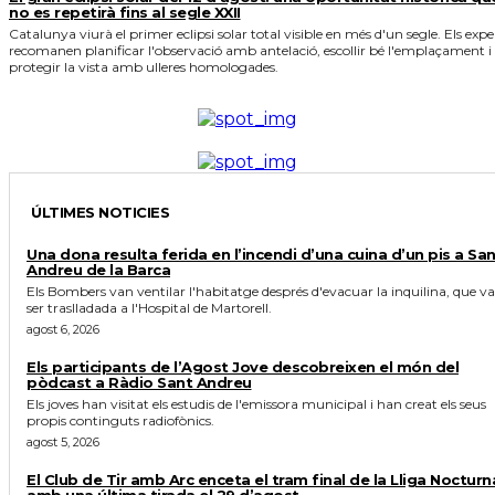
no es repetirà fins al segle XXII
Catalunya viurà el primer eclipsi solar total visible en més d'un segle. Els expe
recomanen planificar l'observació amb antelació, escollir bé l'emplaçament i
protegir la vista amb ulleres homologades.
ÚLTIMES NOTICIES
Una dona resulta ferida en l’incendi d’una cuina d’un pis a Sa
Andreu de la Barca
Els Bombers van ventilar l'habitatge després d'evacuar la inquilina, que va
ser traslladada a l'Hospital de Martorell.
agost 6, 2026
Els participants de l’Agost Jove descobreixen el món del
pòdcast a Ràdio Sant Andreu
Els joves han visitat els estudis de l'emissora municipal i han creat els seus
propis continguts radiofònics.
agost 5, 2026
El Club de Tir amb Arc enceta el tram final de la Lliga Nocturn
amb una última tirada el 29 d’agost