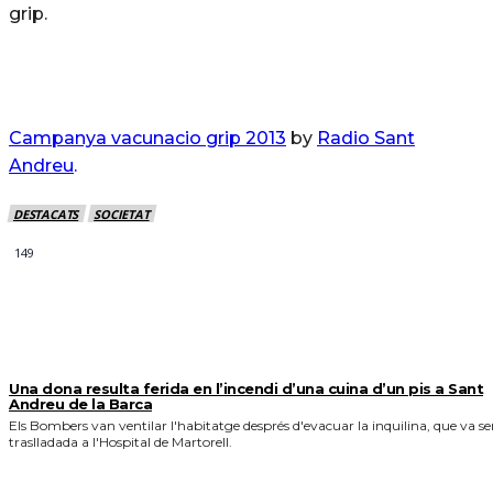
grip.
Campanya vacunacio grip 2013
by
Radio Sant
Andreu
.
DESTACATS
SOCIETAT
149
MÉS NOTICIES
Una dona resulta ferida en l’incendi d’una cuina d’un pis a Sant
Andreu de la Barca
Els Bombers van ventilar l'habitatge després d'evacuar la inquilina, que va se
traslladada a l'Hospital de Martorell.