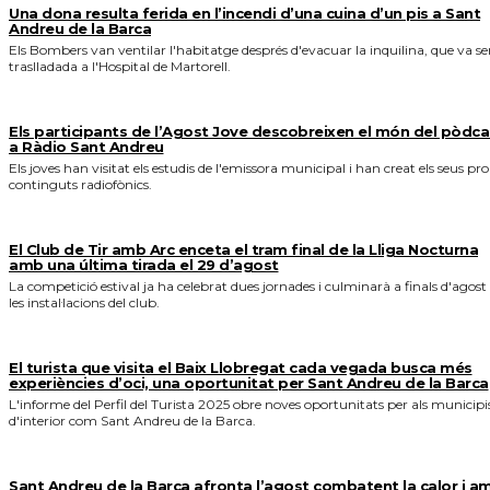
Una dona resulta ferida en l’incendi d’una cuina d’un pis a Sant
Andreu de la Barca
Els Bombers van ventilar l'habitatge després d'evacuar la inquilina, que va se
traslladada a l'Hospital de Martorell.
Els participants de l’Agost Jove descobreixen el món del pòdca
a Ràdio Sant Andreu
Els joves han visitat els estudis de l'emissora municipal i han creat els seus pro
continguts radiofònics.
El Club de Tir amb Arc enceta el tram final de la Lliga Nocturna
amb una última tirada el 29 d’agost
La competició estival ja ha celebrat dues jornades i culminarà a finals d'agost
les instal·lacions del club.
El turista que visita el Baix Llobregat cada vegada busca més
experiències d’oci, una oportunitat per Sant Andreu de la Barca
L'informe del Perfil del Turista 2025 obre noves oportunitats per als municipi
d'interior com Sant Andreu de la Barca.
Sant Andreu de la Barca afronta l’agost combatent la calor i a