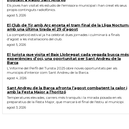
Els joves han visitat els estudis de l'emissora municipal i han creat els seus
propis continguts radiofònics.
agost 5, 2026
El Club de Tir amb Arc enceta el tram final de la Lliga Nocturn
amb una última tirada el 29 d’agost
La competició estival ja ha celebrat dues jornades i culminarà a finals
d'agost a les instal·lacions del club.
agost 5, 2026
El turista que visita el Baix Llobregat cada vegada busca més
experiències d’oci, una oportunitat per Sant Andreu de la
Barca
L'informe del Perfil del Turista 2025 obre noves oportunitats per als
municipis d'interior com Sant Andreu de la Barca.
agost 4, 2026
Sant Andreu de la Barca afronta l’agost combatent la calor i
amb la Festa Major a l’horitzó
Temperatures elevades, carrers més tranquils i la mirada posada en els
preparatius de la Festa Major, que marcarà el final de l'estiu al municipi.
agost 3, 2026