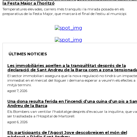
la Festa Major a l’horitzó
Temperatures elevades, carrers més tranquils i la mirada posada en els
preparatius de la Festa Major, que marcarà el final de l'estiu al municipi.
ÚLTIMES NOTICIES
Les immobiliàries apel·len a la tranquil·litat després de la
declaració de Sant Andreu de la Barca com a zona tensionad
El sector immobiliari assegura que la nova regulació no tindrà un impacte
immediat en el mercat del lloguer i demana esperar a veure'n els efectes a
mitjà termini.
agost 7, 2026
Una dona resulta ferida en l’incendi d’una cuina d’un pis a Sa
Andreu de la Barca
Els Bombers van ventilar l'habitatge després d'evacuar la inquilina, que va
ser traslladada a l'Hospital de Martorell.
agost 6, 2026
Els participants de l’Agost Jove descobreixen el món del
pòdcast a Ràdio Sant Andreu