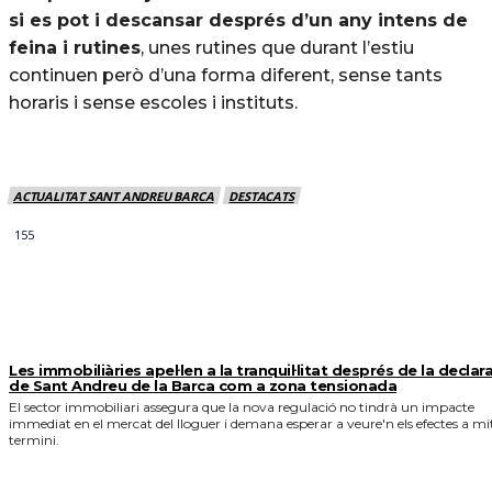
si es pot i descansar després d’un any intens de
feina i rutines
, unes rutines que durant l’estiu
continuen però d’una forma diferent, sense tants
horaris i sense escoles i instituts.
ACTUALITAT SANT ANDREU BARCA
DESTACATS
155
MÉS NOTICIES
Les immobiliàries apel·len a la tranquil·litat després de la declar
de Sant Andreu de la Barca com a zona tensionada
El sector immobiliari assegura que la nova regulació no tindrà un impacte
immediat en el mercat del lloguer i demana esperar a veure'n els efectes a mi
termini.