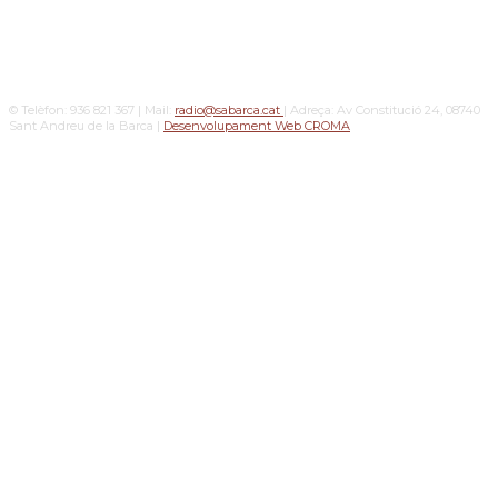
© Telèfon: 936 821 367 | Mail:
radio@sabarca.cat
| Adreça: Av Constitució 24, 08740
Sant Andreu de la Barca |
Desenvolupament Web CROMA