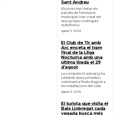
Sant Andreu
Els joves han visitat els
estudis de l'emissora
municipal i han creat els
seus propis continguts
radiofònics.
agost 5, 2026
El Club de Tir amb
Arc enceta el tram
final de la Lliga
Nocturna amb una
última tirada el 29
d’agost
La competició estival ja ha
celebrat dues jornades i
culminarà a finals d'agost a
les instal·lacions del club.
agost 5, 2026
El turista que visita el
Baix Llobregat cada
vegada busca més