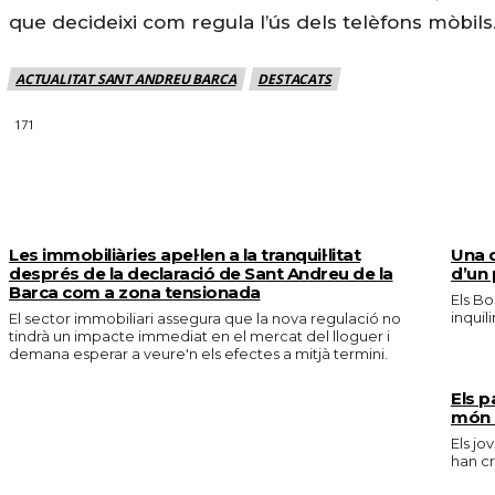
que decideixi com regula l’ús dels telèfons mòbils
ACTUALITAT SANT ANDREU BARCA
DESTACATS
171
MÉS NOTICIES
Les immobiliàries apel·len a la tranquil·litat
Una d
després de la declaració de Sant Andreu de la
d’un 
Barca com a zona tensionada
Els Bo
inquil
El sector immobiliari assegura que la nova regulació no
tindrà un impacte immediat en el mercat del lloguer i
demana esperar a veure'n els efectes a mitjà termini.
Els p
món 
Els jo
han cr