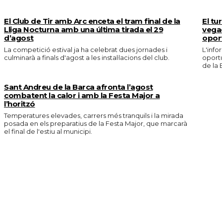
El Club de Tir amb Arc enceta el tram final de la
El tu
Lliga Nocturna amb una última tirada el 29
vega
d’agost
oport
La competició estival ja ha celebrat dues jornades i
L'info
culminarà a finals d'agost a les instal·lacions del club.
oportu
de la 
Sant Andreu de la Barca afronta l’agost
combatent la calor i amb la Festa Major a
l’horitzó
Temperatures elevades, carrers més tranquils i la mirada
posada en els preparatius de la Festa Major, que marcarà
el final de l'estiu al municipi.