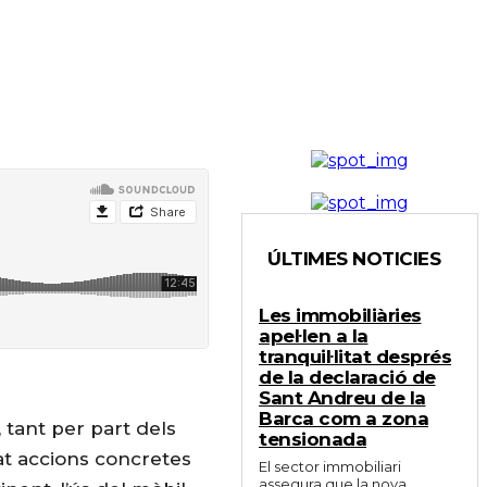
ÚLTIMES NOTICIES
Les immobiliàries
apel·len a la
tranquil·litat després
de la declaració de
Sant Andreu de la
Barca com a zona
 tant per part dels
tensionada
at accions concretes
El sector immobiliari
assegura que la nova