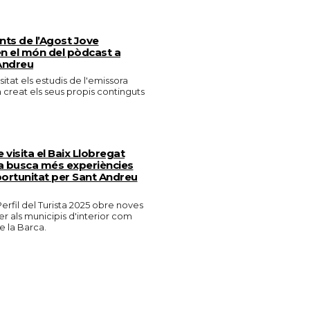
ants de l’Agost Jove
n el món del pòdcast a
Andreu
isitat els estudis de l'emissora
n creat els seus propis continguts
e visita el Baix Llobregat
 busca més experiències
portunitat per Sant Andreu
erfil del Turista 2025 obre noves
er als municipis d'interior com
 la Barca.