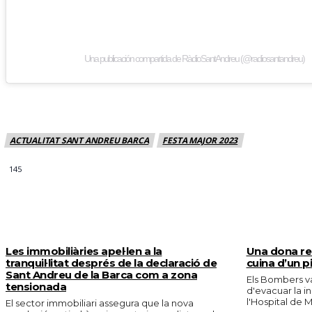
Una publicación compartida de RàdioSantAndreu (@radiosantandreu)
ACTUALITAT SANT ANDREU BARCA
FESTA MAJOR 2023
145
MÉS NOTICIES
Les immobiliàries apel·len a la
Una dona res
tranquil·litat després de la declaració de
cuina d’un p
Sant Andreu de la Barca com a zona
Els Bombers va
tensionada
d'evacuar la in
l'Hospital de M
El sector immobiliari assegura que la nova