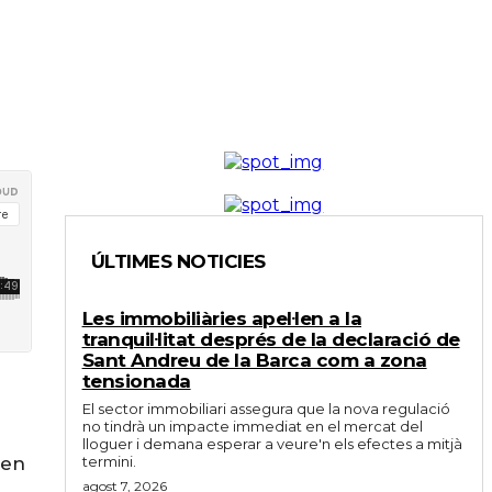
ÚLTIMES NOTICIES
Les immobiliàries apel·len a la
tranquil·litat després de la declaració de
Sant Andreu de la Barca com a zona
tensionada
El sector immobiliari assegura que la nova regulació
no tindrà un impacte immediat en el mercat del
lloguer i demana esperar a veure'n els efectes a mitjà
xen
termini.
agost 7, 2026