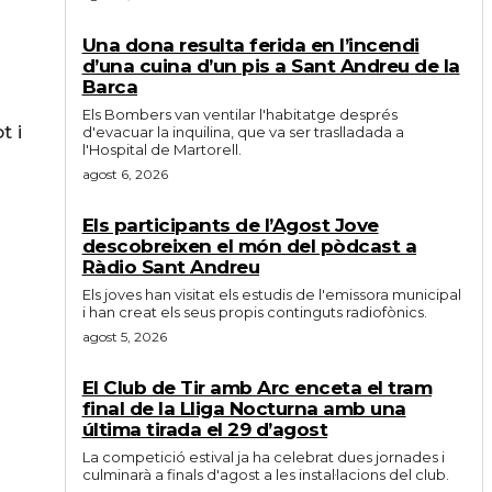
Una dona resulta ferida en l’incendi
d’una cuina d’un pis a Sant Andreu de la
Barca
Els Bombers van ventilar l'habitatge després
t i
d'evacuar la inquilina, que va ser traslladada a
l'Hospital de Martorell.
agost 6, 2026
Els participants de l’Agost Jove
descobreixen el món del pòdcast a
Ràdio Sant Andreu
Els joves han visitat els estudis de l'emissora municipal
i han creat els seus propis continguts radiofònics.
agost 5, 2026
El Club de Tir amb Arc enceta el tram
final de la Lliga Nocturna amb una
última tirada el 29 d’agost
La competició estival ja ha celebrat dues jornades i
culminarà a finals d'agost a les instal·lacions del club.