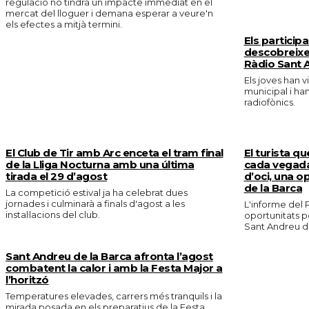
regulació no tindrà un impacte immediat en el
mercat del lloguer i demana esperar a veure'n
els efectes a mitjà termini.
Els particip
descobreixe
Ràdio Sant 
Els joves han v
municipal i ha
radiofònics.
El Club de Tir amb Arc enceta el tram final
El turista qu
de la Lliga Nocturna amb una última
cada vegada
tirada el 29 d’agost
d’oci, una o
de la Barca
La competició estival ja ha celebrat dues
jornades i culminarà a finals d'agost a les
L'informe del P
instal·lacions del club.
oportunitats p
Sant Andreu de
Sant Andreu de la Barca afronta l’agost
combatent la calor i amb la Festa Major a
l’horitzó
Temperatures elevades, carrers més tranquils i la
mirada posada en els preparatius de la Festa