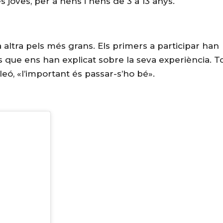
 joves, per a nens i nens de 3 a 13 anys.
 altra pels més grans. Els primers a participar han
 que ens han explicat sobre la seva experiència. To
leó, «l’important és passar-s’ho bé».