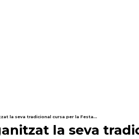
RAELLA
RÀDIO A LA CARTA
BUTLLETÍ DIGITAL
zat la seva tradicional cursa per la Festa...
anitzat la seva tradi