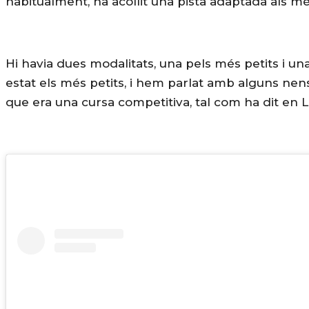
habitualment, ha acollit una pista adaptada als més
Hi havia dues modalitats, una pels més petits i una
estat els més petits, i hem parlat amb alguns nens
que era una cursa competitiva, tal com ha dit en L