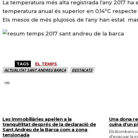
La temperatura més alta registrada l’any 2017 ha est
temperatura anual és superior en 0,14ºC respecte 
Els mesos de més plujosos de l’any han estat mar
TAGS
EL TEMPS
ACTUALITAT SANT ANDREU BARCA
DESTACATS
146
MÉS NOTICIES
Les immobiliàries apel·len a la
Una dona res
tranquil·litat després de la declaració de
cuina d’un p
Sant Andreu de la Barca com a zona
Els Bombers va
tensionada
d'evacuar la in