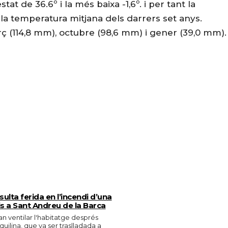
at de 36.6º i la més baixa -1,6º. i per tant la
la temperatura mitjana dels darrers set anys.
ç (114,8 mm), octubre (98,6 mm) i gener (39,0 mm).
ulta ferida en l’incendi d’una
is a Sant Andreu de la Barca
n ventilar l'habitatge després
quilina, que va ser traslladada a