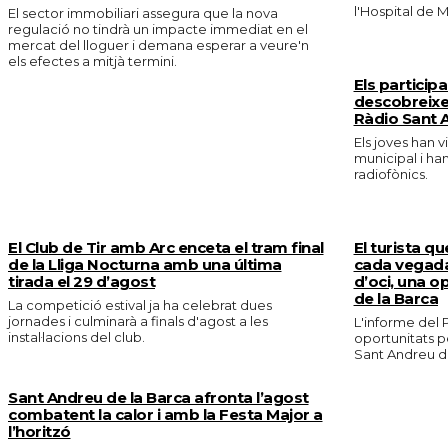
l'Hospital de M
El sector immobiliari assegura que la nova
regulació no tindrà un impacte immediat en el
mercat del lloguer i demana esperar a veure'n
els efectes a mitjà termini.
Els particip
descobreixe
Ràdio Sant 
Els joves han v
municipal i ha
radiofònics.
El Club de Tir amb Arc enceta el tram final
El turista qu
de la Lliga Nocturna amb una última
cada vegada
tirada el 29 d’agost
d’oci, una o
de la Barca
La competició estival ja ha celebrat dues
jornades i culminarà a finals d'agost a les
L'informe del P
instal·lacions del club.
oportunitats p
Sant Andreu de
Sant Andreu de la Barca afronta l’agost
combatent la calor i amb la Festa Major a
l’horitzó