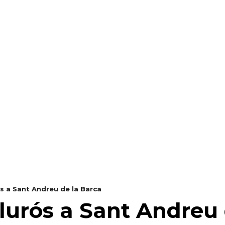
RAELLA
RÀDIO A LA CARTA
BUTLLETÍ DIGITAL
ós a Sant Andreu de la Barca
alurós a Sant Andreu