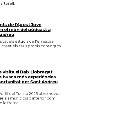
artorell.
ants de l’Agost Jove
n el món del pòdcast a
Andreu
isitat els estudis de l'emissora
n creat els seus propis continguts
e visita el Baix Llobregat
 busca més experiències
portunitat per Sant Andreu
erfil del Turista 2025 obre noves
er als municipis d'interior com
 la Barca.