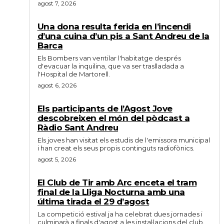
agost 7, 2026
Una dona resulta ferida en l’incendi
d’una cuina d’un pis a Sant Andreu de la
Barca
Els Bombers van ventilar l'habitatge després
d'evacuar la inquilina, que va ser traslladada a
l'Hospital de Martorell.
agost 6, 2026
Els participants de l’Agost Jove
descobreixen el món del pòdcast a
Ràdio Sant Andreu
Els joves han visitat els estudis de l'emissora municipal
i han creat els seus propis continguts radiofònics.
agost 5, 2026
El Club de Tir amb Arc enceta el tram
final de la Lliga Nocturna amb una
última tirada el 29 d’agost
La competició estival ja ha celebrat dues jornades i
culminarà a finals d'agost a les instal·lacions del club.