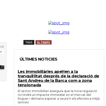
TAGS
EL TEMPS
ÚLTIMES NOTICIES
Les immobiliàries apel·len a la
tranquil·litat després de la declaració de
Sant Andreu de la Barca com a zona
tensionada
El sector immobiliari assegura que la nova regulació
no tindrà un impacte immediat en el mercat del
lloguer i demana esperar a veure'n els efectes a mitjà
termini.