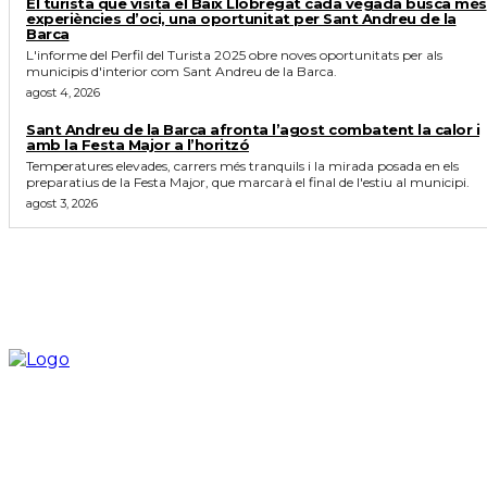
El turista que visita el Baix Llobregat cada vegada busca més
experiències d’oci, una oportunitat per Sant Andreu de la
Barca
L'informe del Perfil del Turista 2025 obre noves oportunitats per als
municipis d'interior com Sant Andreu de la Barca.
agost 4, 2026
Sant Andreu de la Barca afronta l’agost combatent la calor i
amb la Festa Major a l’horitzó
Temperatures elevades, carrers més tranquils i la mirada posada en els
preparatius de la Festa Major, que marcarà el final de l'estiu al municipi.
agost 3, 2026