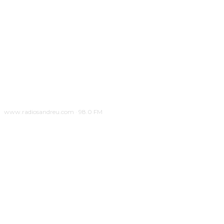
www.radiosandreu.com · 98.0 FM