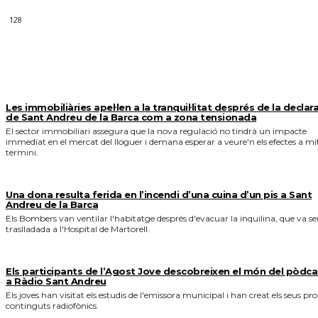
128
MÉS NOTICIES
Les immobiliàries apel·len a la tranquil·litat després de la declar
de Sant Andreu de la Barca com a zona tensionada
El sector immobiliari assegura que la nova regulació no tindrà un impacte
immediat en el mercat del lloguer i demana esperar a veure'n els efectes a mi
termini.
Una dona resulta ferida en l’incendi d’una cuina d’un pis a Sant
Andreu de la Barca
Els Bombers van ventilar l'habitatge després d'evacuar la inquilina, que va se
traslladada a l'Hospital de Martorell.
Els participants de l’Agost Jove descobreixen el món del pòdca
a Ràdio Sant Andreu
Els joves han visitat els estudis de l'emissora municipal i han creat els seus pro
continguts radiofònics.