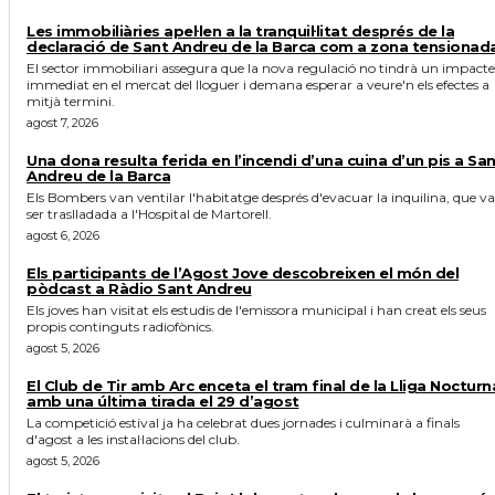
Les immobiliàries apel·len a la tranquil·litat després de la
declaració de Sant Andreu de la Barca com a zona tensionad
El sector immobiliari assegura que la nova regulació no tindrà un impacte
immediat en el mercat del lloguer i demana esperar a veure'n els efectes a
mitjà termini.
agost 7, 2026
Una dona resulta ferida en l’incendi d’una cuina d’un pis a Sa
Andreu de la Barca
Els Bombers van ventilar l'habitatge després d'evacuar la inquilina, que va
ser traslladada a l'Hospital de Martorell.
agost 6, 2026
Els participants de l’Agost Jove descobreixen el món del
pòdcast a Ràdio Sant Andreu
Els joves han visitat els estudis de l'emissora municipal i han creat els seus
propis continguts radiofònics.
agost 5, 2026
El Club de Tir amb Arc enceta el tram final de la Lliga Nocturn
amb una última tirada el 29 d’agost
La competició estival ja ha celebrat dues jornades i culminarà a finals
d'agost a les instal·lacions del club.
agost 5, 2026