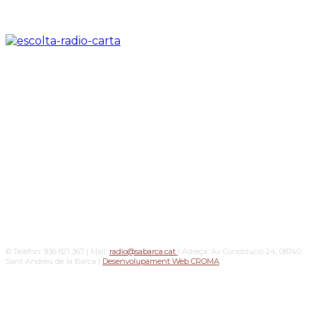
© Telèfon: 936 821 367 | Mail:
radio@sabarca.cat
| Adreça: Av Constitució 24, 08740
Sant Andreu de la Barca |
Desenvolupament Web CROMA