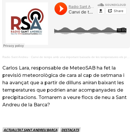
Radio Sant Andreu
·
Canvi de temps amb una important baixada de les temperatures els pròxims dies
Carlos Lara, responsable de MeteoSAB ha fet la
previsió meteorològica de cara al cap de setmana i
ha avançat que a partir de dilluns aniran baixant les
temperatures que podrien anar acompanyades de
precipitacions. Tornarem a veure flocs de neu a Sant
Andreu de la Barca?
ACTUALITAT SANT ANDREU BARCA
DESTACATS