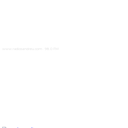
www.radiosandreu.com · 98.0 FM