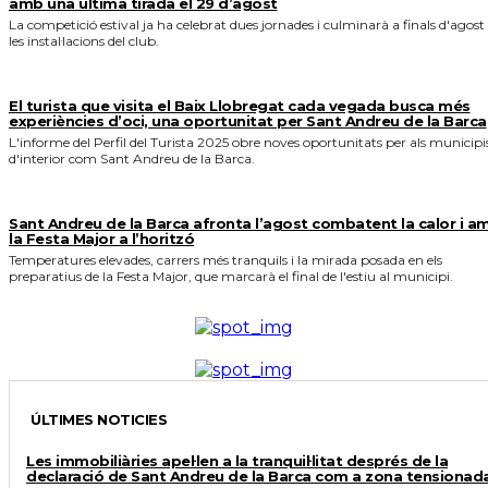
amb una última tirada el 29 d’agost
La competició estival ja ha celebrat dues jornades i culminarà a finals d'agost
les instal·lacions del club.
El turista que visita el Baix Llobregat cada vegada busca més
experiències d’oci, una oportunitat per Sant Andreu de la Barca
L'informe del Perfil del Turista 2025 obre noves oportunitats per als municipi
d'interior com Sant Andreu de la Barca.
Sant Andreu de la Barca afronta l’agost combatent la calor i a
la Festa Major a l’horitzó
Temperatures elevades, carrers més tranquils i la mirada posada en els
preparatius de la Festa Major, que marcarà el final de l'estiu al municipi.
ÚLTIMES NOTICIES
Les immobiliàries apel·len a la tranquil·litat després de la
declaració de Sant Andreu de la Barca com a zona tensionad