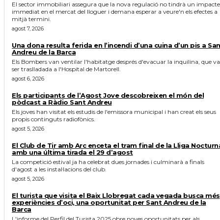
El sector immobiliari assegura que la nova regulació no tindrà un impacte
immediat en el mercat del lloguer i demana esperar a veure'n els efectes a
mitjà termini.
agost 7, 2026
Una dona resulta ferida en l’incendi d’una cuina d’un pis a Sa
Andreu de la Barca
Els Bombers van ventilar l'habitatge després d'evacuar la inquilina, que va
ser traslladada a l'Hospital de Martorell.
agost 6, 2026
Els participants de l’Agost Jove descobreixen el món del
pòdcast a Ràdio Sant Andreu
Els joves han visitat els estudis de l'emissora municipal i han creat els seus
propis continguts radiofònics.
agost 5, 2026
El Club de Tir amb Arc enceta el tram final de la Lliga Nocturn
amb una última tirada el 29 d’agost
La competició estival ja ha celebrat dues jornades i culminarà a finals
d'agost a les instal·lacions del club.
agost 5, 2026
El turista que visita el Baix Llobregat cada vegada busca més
experiències d’oci, una oportunitat per Sant Andreu de la
Barca
L'informe del Perfil del Turista 2025 obre noves oportunitats per als