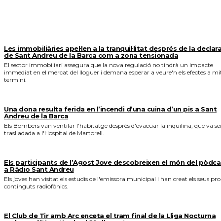
MÉS NOTICIES
Les immobiliàries apel·len a la tranquil·litat després de la declar
de Sant Andreu de la Barca com a zona tensionada
El sector immobiliari assegura que la nova regulació no tindrà un impacte
immediat en el mercat del lloguer i demana esperar a veure'n els efectes a mi
termini.
Una dona resulta ferida en l’incendi d’una cuina d’un pis a Sant
Andreu de la Barca
Els Bombers van ventilar l'habitatge després d'evacuar la inquilina, que va se
traslladada a l'Hospital de Martorell.
Els participants de l’Agost Jove descobreixen el món del pòdca
a Ràdio Sant Andreu
Els joves han visitat els estudis de l'emissora municipal i han creat els seus pro
continguts radiofònics.
El Club de Tir amb Arc enceta el tram final de la Lliga Nocturna