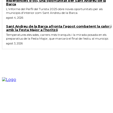
experiències d’oci, una oportunitat per Sant Andreu de la
Barca
L'informe del Perfil del Turista 2025 obre noves oportunitats per als
municipis d'interior com Sant Andreu de la Barca.
agost 4, 2026
Sant Andreu de la Barca afronta l’agost combatent la calor i
amb la Festa Major a l’horitzó
Temperatures elevades, carrers més tranquils i la mirada posada en els
preparatius de la Festa Major, que marcarà el final de l'estiu al municipi.
agost 3, 2026