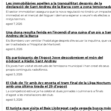
Les immobiliàries apel·len a la tranquil·litat després de la
declaració de Sant Andreu de la Barca com a zona tensionad
El sector immobiliari assegura que la nova regulació no tindrà un impacte
immediat en el mercat del lloguer i demana esperar a veure'n els efectes a
mitjà termini.
agost 7, 2026
Una dona resulta ferida en l’incendi d’una cuina d’un pis a Sa
Andreu de la Barca
Els Bombers van ventilar l'habitatge després d'evacuar la inquilina, que va
ser traslladada a l'Hospital de Martorell.
agost 6, 2026
Els participants de l’Agost Jove descobreixen el món del
pòdcast a Ràdio Sant Andreu
Els joves han visitat els estudis de l'emissora municipal i han creat els seus
propis continguts radiofònics.
agost 5, 2026
El Club de Tir amb Arc enceta el tram final de la Lliga Nocturn
amb una última tirada el 29 d’agost
La competició estival ja ha celebrat dues jornades i culminarà a finals
d'agost a les instal·lacions del club.
agost 5, 2026
El turista que visita el Baix Llobregat cada vegada busca més