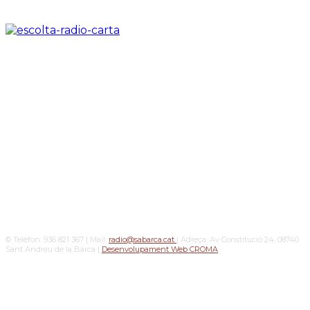
© Telèfon: 936 821 367 | Mail:
radio@sabarca.cat
| Adreça: Av Constitució 24, 08740
Sant Andreu de la Barca |
Desenvolupament Web CROMA