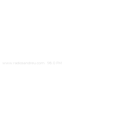
www.radiosandreu.com · 98.0 FM