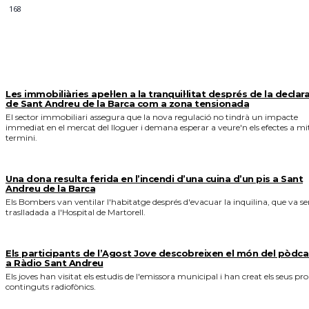
168
MÉS NOTICIES
Les immobiliàries apel·len a la tranquil·litat després de la declar
de Sant Andreu de la Barca com a zona tensionada
El sector immobiliari assegura que la nova regulació no tindrà un impacte
immediat en el mercat del lloguer i demana esperar a veure'n els efectes a mi
termini.
Una dona resulta ferida en l’incendi d’una cuina d’un pis a Sant
Andreu de la Barca
Els Bombers van ventilar l'habitatge després d'evacuar la inquilina, que va se
traslladada a l'Hospital de Martorell.
Els participants de l’Agost Jove descobreixen el món del pòdca
a Ràdio Sant Andreu
Els joves han visitat els estudis de l'emissora municipal i han creat els seus pro
continguts radiofònics.