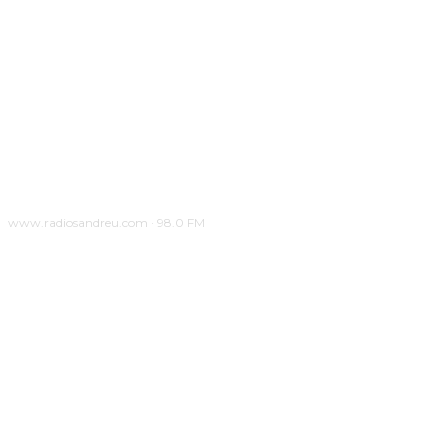
www.radiosandreu.com · 98.0 FM