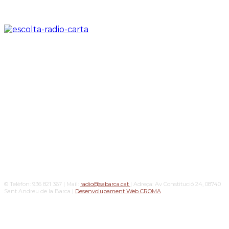
© Telèfon: 936 821 367 | Mail:
radio@sabarca.cat
| Adreça: Av Constitució 24, 08740
Sant Andreu de la Barca |
Desenvolupament Web CROMA