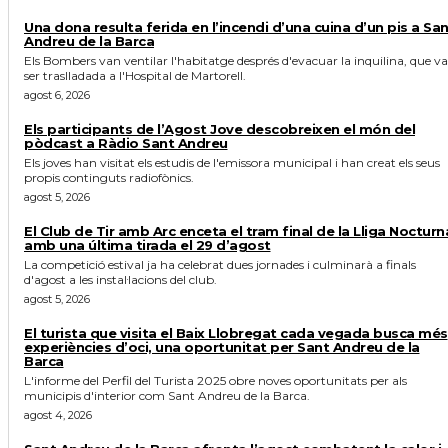
Una dona resulta ferida en l’incendi d’una cuina d’un pis a Sa
Andreu de la Barca
Els Bombers van ventilar l'habitatge després d'evacuar la inquilina, que va
ser traslladada a l'Hospital de Martorell.
agost 6, 2026
Els participants de l’Agost Jove descobreixen el món del
pòdcast a Ràdio Sant Andreu
Els joves han visitat els estudis de l'emissora municipal i han creat els seus
propis continguts radiofònics.
agost 5, 2026
El Club de Tir amb Arc enceta el tram final de la Lliga Nocturn
amb una última tirada el 29 d’agost
La competició estival ja ha celebrat dues jornades i culminarà a finals
d'agost a les instal·lacions del club.
agost 5, 2026
El turista que visita el Baix Llobregat cada vegada busca més
experiències d’oci, una oportunitat per Sant Andreu de la
Barca
L'informe del Perfil del Turista 2025 obre noves oportunitats per als
municipis d'interior com Sant Andreu de la Barca.
agost 4, 2026