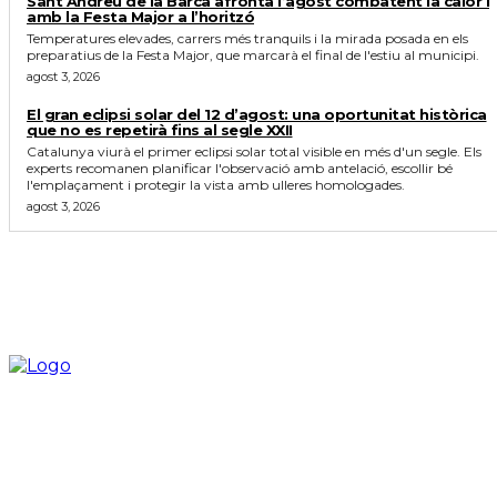
Sant Andreu de la Barca afronta l’agost combatent la calor i
amb la Festa Major a l’horitzó
Temperatures elevades, carrers més tranquils i la mirada posada en els
preparatius de la Festa Major, que marcarà el final de l'estiu al municipi.
agost 3, 2026
El gran eclipsi solar del 12 d’agost: una oportunitat històrica
que no es repetirà fins al segle XXII
Catalunya viurà el primer eclipsi solar total visible en més d'un segle. Els
experts recomanen planificar l'observació amb antelació, escollir bé
l'emplaçament i protegir la vista amb ulleres homologades.
agost 3, 2026