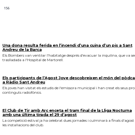
156
MÉS NOTICIES
Una dona resulta ferida en l’incendi d’una cuina d’un pis a Sant
Andreu de la Barca
Els Bombers van ventilar l'habitatge després d'evacuar la inquilina, que va se
traslladada a l'Hospital de Martorell.
Els participants de l’Agost Jove descobreixen el món del pòdca
a Ràdio Sant Andreu
Els joves han visitat els estudis de l'emissora municipal i han creat els seus pro
continguts radiofònics.
El Club de Tir amb Arc enceta el tram final de la Lliga Nocturna
amb una última tirada el 29 d’agost
La competició estival ja ha celebrat dues jornades i culminarà a finals d'agost
les instal·lacions del club.