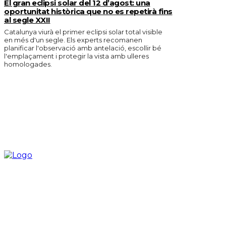
El gran eclipsi solar del 12 d’agost: una
oportunitat històrica que no es repetirà fins
al segle XXII
Catalunya viurà el primer eclipsi solar total visible
en més d'un segle. Els experts recomanen
planificar l'observació amb antelació, escollir bé
l'emplaçament i protegir la vista amb ulleres
homologades.