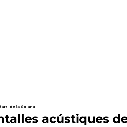
RAELLA
RÀDIO A LA CARTA
BUTLLETÍ DIGITAL
arri de la Solana
talles acústiques de