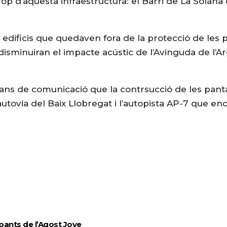
prop d’aquesta infraestructura: el Barri de La Solana
ls edificis que quedaven fora de la protecció de les 
disminuiran el impacte acústic de l’Avinguda de l’Ar
jans de comunicació que la contrsucció de les pant
utovia del Baix Llobregat i l’autopista AP-7 que en
ipants de l’Agost Jove