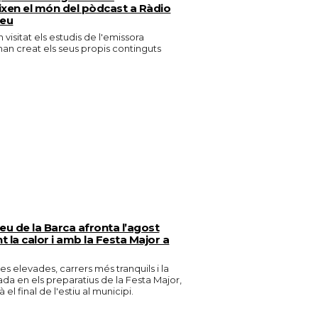
xen el món del pòdcast a Ràdio
reu
n visitat els estudis de l'emissora
han creat els seus propis continguts
eu de la Barca afronta l’agost
 la calor i amb la Festa Major a
s elevades, carrers més tranquils i la
da en els preparatius de la Festa Major,
el final de l'estiu al municipi.