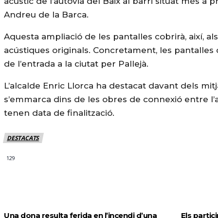
acústic de l’autovia del Baix al barri situat més a 
Andreu de la Barca.
Aquesta ampliació de les pantalles cobrirà, així, a
acústiques originals. Concretament, les pantalles 
de l’entrada a la ciutat per Pallejà.
L’alcalde Enric Llorca ha destacat davant dels mit
s’emmarca dins de les obres de connexió entre l’a
tenen data de finalització.
DESTACATS
129
MÉS NOTICIES
Una dona resulta ferida en l’incendi d’una
Els partic