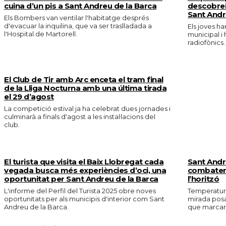
cuina d’un pis a Sant Andreu de la Barca
descobrei
Sant And
Els Bombers van ventilar l'habitatge després
d'evacuar la inquilina, que va ser traslladada a
Els joves ha
l'Hospital de Martorell.
municipal i 
radiofònics.
El Club de Tir amb Arc enceta el tram final
de la Lliga Nocturna amb una última tirada
el 29 d’agost
La competició estival ja ha celebrat dues jornades i
culminarà a finals d'agost a les instal·lacions del
club.
El turista que visita el Baix Llobregat cada
Sant Andr
vegada busca més experiències d’oci, una
combatent
oportunitat per Sant Andreu de la Barca
l’horitzó
L'informe del Perfil del Turista 2025 obre noves
Temperature
oportunitats per als municipis d'interior com Sant
mirada posa
Andreu de la Barca.
que marcarà 