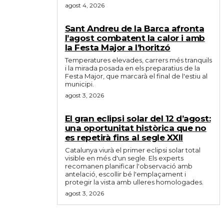
agost 4, 2026
Sant Andreu de la Barca afronta
l’agost combatent la calor i amb
la Festa Major a l’horitzó
Temperatures elevades, carrers més tranquils
i la mirada posada en els preparatius de la
Festa Major, que marcarà el final de l'estiu al
municipi.
agost 3, 2026
El gran eclipsi solar del 12 d’agost:
una oportunitat històrica que no
es repetirà fins al segle XXII
Catalunya viurà el primer eclipsi solar total
visible en més d'un segle. Els experts
recomanen planificar l'observació amb
antelació, escollir bé l'emplaçament i
protegir la vista amb ulleres homologades.
agost 3, 2026