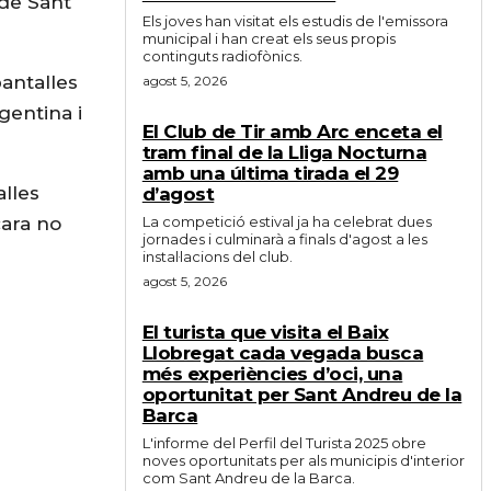
 de Sant
Els joves han visitat els estudis de l'emissora
municipal i han creat els seus propis
continguts radiofònics.
pantalles
agost 5, 2026
gentina i
El Club de Tir amb Arc enceta el
tram final de la Lliga Nocturna
amb una última tirada el 29
alles
d’agost
cara no
La competició estival ja ha celebrat dues
jornades i culminarà a finals d'agost a les
instal·lacions del club.
agost 5, 2026
El turista que visita el Baix
Llobregat cada vegada busca
més experiències d’oci, una
oportunitat per Sant Andreu de la
Barca
L'informe del Perfil del Turista 2025 obre
noves oportunitats per als municipis d'interior
com Sant Andreu de la Barca.