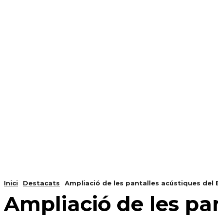
NOTÍCIES
PROGRAMACIÓ
INICI
G
Inici
Destacats
Ampliació de les pantalles acústiques del B
Ampliació de les pan