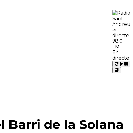
98.0
FM
En
directe
Carrega
Repr
Pausa
Open
MORE
QUI SOM
 RÀDIO
CONTACTE
l Barri de la Solana