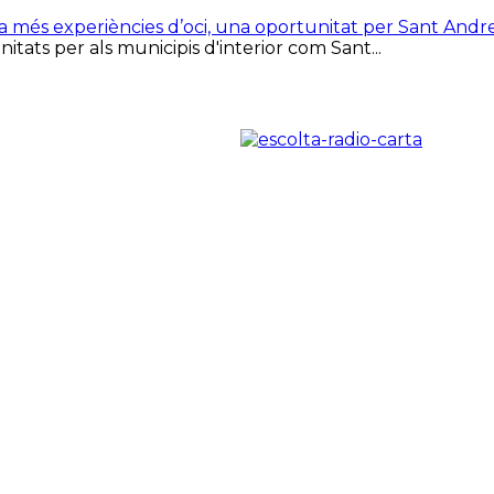
ca més experiències d’oci, una oportunitat per Sant Andr
tats per als municipis d'interior com Sant...